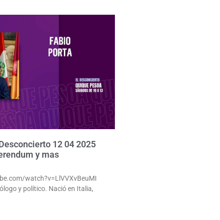
 Desconcierto 12 04 2025
eferendum y mas
ube.com/watch?v=LlVVXvBeuMI
logo y político. Nació en Italia,