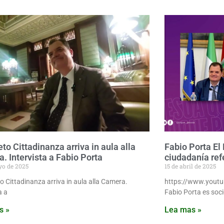
eto Cittadinanza arriva in aula alla
Fabio Porta El
. Intervista a Fabio Porta
ciudadanía r
yo de 2025
15 de abril de 2025
to Cittadinanza arriva in aula alla Camera.
https://www.yout
a a
Fabio Porta es soció
s »
Lea mas »