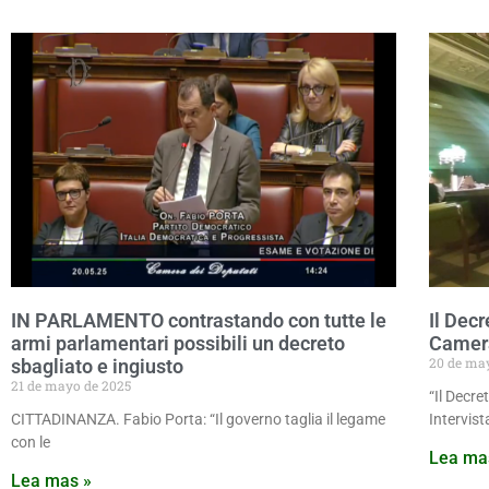
IN PARLAMENTO contrastando con tutte le
Il Decr
armi parlamentari possibili un decreto
Camera
20 de ma
sbagliato e ingiusto
21 de mayo de 2025
“Il Decre
CITTADINANZA. Fabio Porta: “Il governo taglia il legame
Intervist
con le
Lea ma
Lea mas »