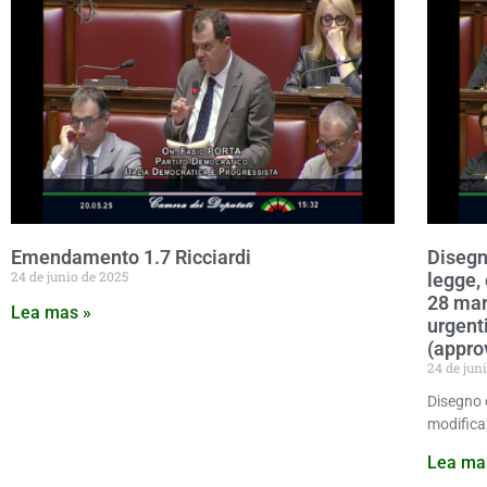
Emendamento 1.7 Ricciardi
Disegn
24 de junio de 2025
legge,
28 mar
Lea mas »
urgent
(appro
24 de jun
Disegno 
modifica
Lea ma