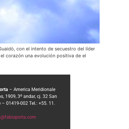
uaidò, con el intento de secuestro del líder
el corazón una evolución positiva de el
orta
– America Meridionale
, 1909, 3º andar, cj. 32
San
e – 01419-002
Tel.: +55. 11.
ia@fabioporta.com