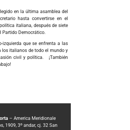
elegido en la última asamblea del
retario hasta convertirse en el
lítica italiana, después de siete
al Partido Democrático.
o-izquierda que se enfrenta a las
 los italianos de todo el mundo y
pasión civil y política. ¡También
abajo!
orta
– America Meridionale
, 1909, 3º andar, cj. 32
San