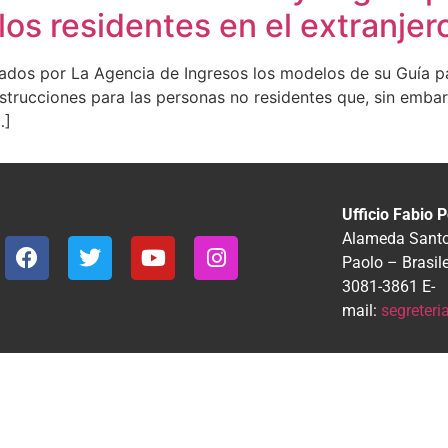
os residentes en el extranjer
s por La Agencia de Ingresos los modelos de su Guía para
strucciones para las personas no residentes que, sin emba
…]
Ufficio Fabio P
Alameda Santos
Paolo – Brasil
3081-3861
E-
mail:
segreter