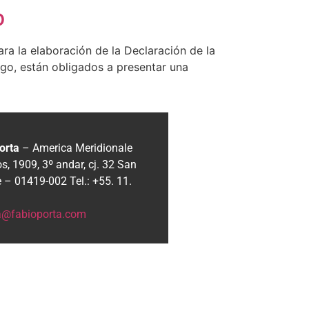
o
 la elaboración de la Declaración de la
rgo, están obligados a presentar una
orta
– America Meridionale
, 1909, 3º andar, cj. 32
San
e – 01419-002
Tel.: +55. 11.
ia@fabioporta.com