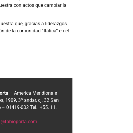
muestra con actos que cambiar la
muestra que, gracias a liderazgos
n de la comunidad “Itálica” en el
orta
– America Meridionale
, 1909, 3º andar, cj. 32
San
e – 01419-002
Tel.: +55. 11.
ia@fabioporta.com