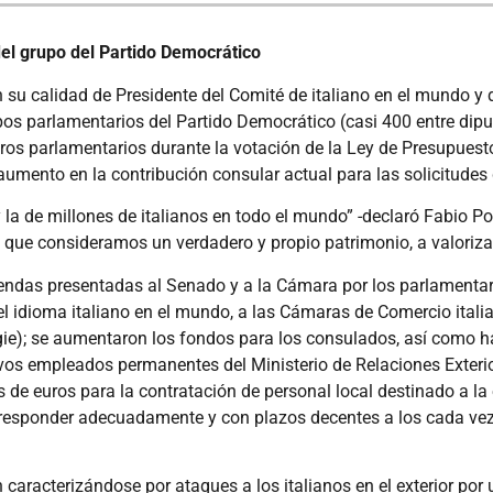
del grupo del Partido Democrático
 su calidad de Presidente del Comité de italiano en el mundo y d
pos parlamentarios del Partido Democrático (casi 400 entre dipu
otros parlamentarios durante la votación de la Ley de Presupue
 aumento en la contribución consular actual para las solicitudes
 la de millones de italianos en todo el mundo” -declaró Fabio 
que consideramos un verdadero y propio patrimonio, a valorizar
iendas presentadas al Senado y a la Cámara por los parlamentar
 idioma italiano en el mundo, a las Cámaras de Comercio italian
gie); se aumentaron los fondos para los consulados, así como ha
vos empleados permanentes del Ministerio de Relaciones Exterio
 de euros para la contratación de personal local destinado a la
s responder adecuadamente y con plazos decentes a los cada vez
caracterizándose por ataques a los italianos en el exterior por u