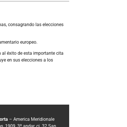
onas, consagrando las elecciones
lamentario europeo.
al éxito de esta importante cita
uye en sus elecciones a los
orta
– America Meridionale
, 1909, 3º andar, cj. 32
San