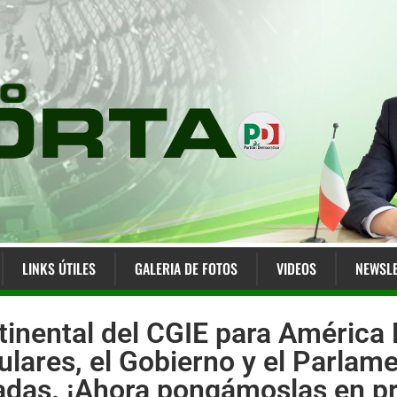
LINKS ÚTILES
GALERIA DE FOTOS
VIDEOS
NEWSLE
inental del CGIE para América 
ulares, el Gobierno y el Parla
das. ¡Ahora pongámoslas en prá