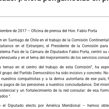
iembre de 2017 – Oficina de prensa del Hon. Fabio Porta
ón en Santiago de Chile en el trabajo de la Comisión Continenta
talianos en el Extranjero, el Presidente de la Comisión par
stema País de la Cámara de Diputados Fabio Porta, centró su 
Venezuela y en el tema del mejoramiento de los servicios consul
 temas en el centro del trabajo de esta Comisión”, ha expre
r el grupo del Partido Democrático ha sido incisivo y concreto. N
e nuestros compatriotas y a la deriva autoritaria de ese país
 los pagos de las pensiones a nuestros conciudadanos. Del m
asistencial y un fortalecimiento de la red consular: de esa fo
ados “.
ó el Diputado electo por América Meridional – hemos obten