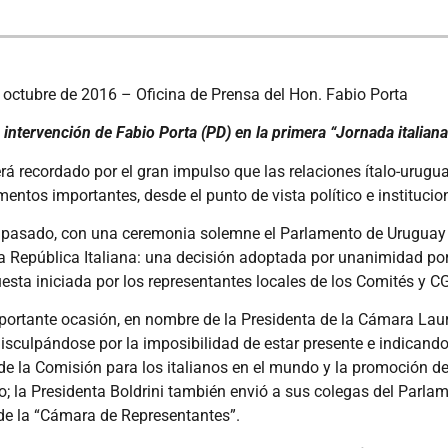
octubre de 2016 – Oficina de Prensa del Hon. Fabio Porta
la intervención de Fabio Porta (PD) en la primera “Jornada italia
rá recordado por el gran impulso que las relaciones ítalo-urugu
ntos importantes, desde el punto de vista político e institucion
o pasado, con una ceremonia solemne el Parlamento de Uruguay 
a República Italiana: una decisión adoptada por unanimidad por
sta iniciada por los representantes locales de los Comités y CG
mportante ocasión, en nombre de la Presidenta de la Cámara Laur
isculpándose por la imposibilidad de estar presente e indicand
e de la Comisión para los italianos en el mundo y la promoción 
o; la Presidenta Boldrini también envió a sus colegas del Parl
al de la “Cámara de Representantes”.