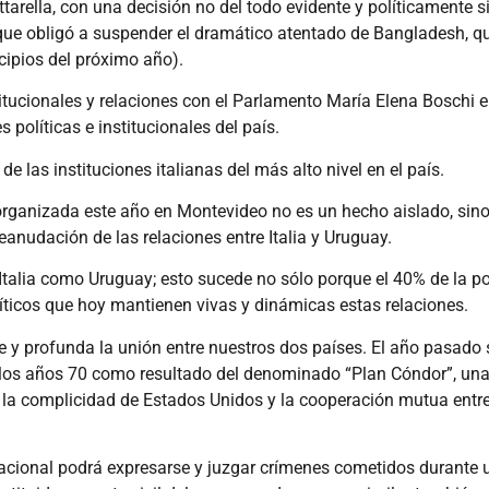
arella, con una decisión no del todo evidente y políticamente si
que obligó a suspender el dramático atentado de Bangladesh, qu
cipios del próximo año).
tucionales y relaciones con el Parlamento María Elena Boschi e
 políticas e institucionales del país.
 las instituciones italianas del más alto nivel en el país.
o, organizada este año en Montevideo no es un hecho aislado, sin
nudación de las relaciones entre Italia y Uruguay.
alia como Uruguay; esto sucede no sólo porque el 40% de la pob
líticos que hoy mantienen vivas y dinámicas estas relaciones.
e y profunda la unión entre nuestros dos países. El año pasado se
los años 70 como resultado del denominado “Plan Cóndor”, una 
 la complicidad de Estados Unidos y la cooperación mutua entre
ernacional podrá expresarse y juzgar crímenes cometidos durante