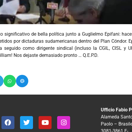
ignificativo de bella política junto a Guglielmo Epifani: ha
ometidos por dictaduras sudamericanas dentro del Plan Cóndor. E
 seguido como dirigente sindical (incluso la CGIL, CISL y UI
illiam! Nos dejaste demasiado pronto … Q.E.P.D.
Ufficio Fabio P
Alameda Santos
Paolo – Brasil
3081-3861
E-