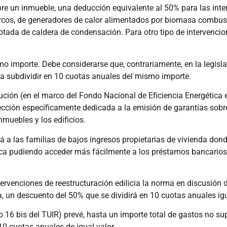
obre un inmueble, una deducción equivalente al 50% para las int
arcos, de generadores de calor alimentados por biomasa combust
otada de caldera de condensación. Para otro tipo de intervencio
o importe. Debe considerarse que, contrariamente, en la legisla
% a subdividir en 10 cuotas anuales del mismo importe.
ución (en el marco del Fondo Nacional de Eficiencia Energética e
 sección específicamente dedicada a la emisión de garantías so
nmuebles y los edificios.
á a las familias de bajos ingresos propietarias de vivienda don
ética pudiendo acceder más fácilmente a los préstamos bancarios
tervenciones de reestructuración edilicia la norma en discusión 
, un descuento del 50% que se dividirá en 10 cuotas anuales igu
lo 16 bis del TUIR) prevé, hasta un importe total de gastos no su
10 cuotas anuales de igual valor.