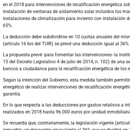
en el 2018 para intervenciones de recalificación energética s
instalación de ventanas de aislamiento solar incluidos los m
instalaciones de climatización para invierno con instalación d
65%.
La deducción debe subdividirse en 10 cuotas anuales del mism
(artículo 16 bis del TUIR) se prevé una deducción igual al 36
La propuesta prevé -para fomentar las intervenciones- la instit
15 del Decreto Legislativo 4 de julio de 2014, n. 102) de una
bancos a ciudadanos para la recalificación energética de los i
Según la intención del Gobierno, esta medida también permitir
energético de realizar intervenciones de recalificación energ
garantía.
En lo que respecta a las deducciones por gastos relativos a in
realizados en 2018 hasta 96.000 euros por unidad inmobiliaria
Se recuerda que, contrariamente, la legislación vigente (artícu
inmueble, un descuento equivalente al 36% que se dividirá en 