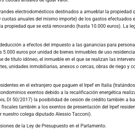
andes electrodomésticos destinados a amueblar la propiedad 
0 cuotas anuales del mismo importe) de los gastos efectuados 
 propiedad que se está renovando (hasta 10.000 euros). La legi
a deducción a efectos del impuesto a las ganancias para personas
 5.000 euros por unidad de bienes inmuebles de uso residencia
 de título idóneo, el inmueble en el que se realizan las intervenc
tes, unidades inmobiliarias, anexos o cercas, obras de riego y c
sidentes en el extranjero que paguen el Irpef en Italia (tratándo
condominios exentos debido a la recalificación energética real
 bis, DI 50/2017) la posibilidad de cesión de crédito también a b
 fiscales también a los exentos de presentación del Irpef residen
 nuestro colega diputado Alessio Tacconi).
cusiones de la Ley de Presupuesto en el Parlamento.