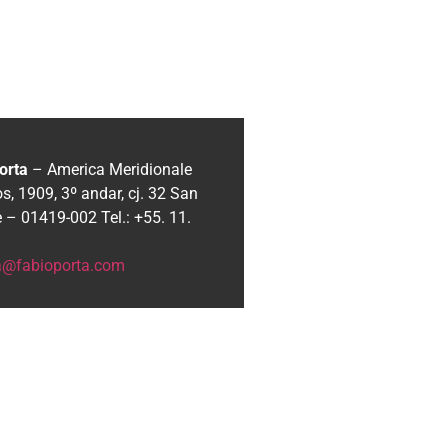
orta
– America Meridionale
, 1909, 3º andar, cj. 32
San
e – 01419-002
Tel.: +55. 11.
ia@fabioporta.com