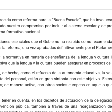
nocida como reforma para la “Buena Escuela”, que ha involuc
ado nuestro compromiso por incluir al sistema escolar y de pro
tema formativo nacional.
tiones esenciales que el Gobierno ha recibido como recomenda
e la reforma, una vez aprobados definitivamente por el Parlame
r la normativa en materia de enseñanza de la lengua y cultura i
iva que la lengua y la cultura pueden asegurar en procesos de i
de hecho, como el refuerzo de la autonomía educativa, la valo
te del personal, están en gran sintonía con este objetivo. Est
par, de manera activa, con otros socios europeos en aquello qu
tener en cuenta, en los decretos de actuación de la delegación
rvención pública, también a través de una reorganización de