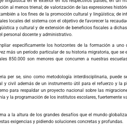
 lingüística en el exterior en los respectivos países, en un m
ción al menos trienal; de valorización de las expresiones histó
ambién a los fines de la promoción cultural y lingüística; de int
ales locales del sistema con el objetivo de favorecer la recaud
stica y cultural y de extensión de beneficios fiscales a dichas i
el personal docente y administrativo.
liar específicamente los horizontes de la formación a uno d
vez más un período particular de su historia migratoria, que se
cuales 850.000 son menores que concurren a nuestras escuelas,
ia per se, sino como metodología interdisciplinaria, puede s
l y civil además de un instrumento útil para el refuerzo y la p
rno para respaldar un proyecto nacional sobre las migraciones 
a y la programación de los institutos escolares, fuertemente va
ma a la altura de los grandes desafíos que el mundo globalizad
as exigencias y pidiendo soluciones concretas y profundas.