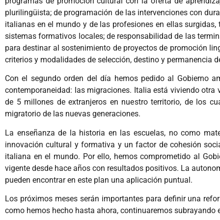
programas de promoción cultural con la oferta de aprendizaje
plurilingüista; de programación de las intervenciones con dura
italianas en el mundo y de las profesiones en ellas surgidas, t
sistemas formativos locales; de responsabilidad de las termin
para destinar al sostenimiento de proyectos de promoción lingüí
criterios y modalidades de selección, destino y permanencia d
Con el segundo orden del día hemos pedido al Gobierno amp
contemporaneidad: las migraciones. Italia está viviendo otra 
de 5 millones de extranjeros en nuestro territorio, de los 
migratorio de las nuevas generaciones.
La enseñanza de la historia en las escuelas, no como mater
innovación cultural y formativa y un factor de cohesión socia
italiana en el mundo. Por ello, hemos comprometido al Gobie
vigente desde hace años con resultados positivos. La autonomí
pueden encontrar en este plan una aplicación puntual.
Los próximos meses serán importantes para definir una refor
como hemos hecho hasta ahora, continuaremos subrayando est