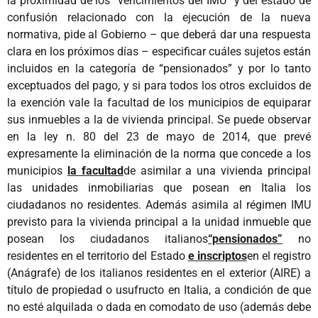
la proximidad de los “vencimientos del IMU” y del estado de
confusión relacionado con la ejecución de la nueva
normativa, pide al Gobierno – que deberá dar una respuesta
clara en los próximos días – especificar cuáles sujetos están
incluidos en la categoría de “pensionados” y por lo tanto
exceptuados del pago, y si para todos los otros excluidos de
la exención vale la facultad de los municipios de equiparar
sus inmuebles a la de vivienda principal. Se puede observar
en la ley n. 80 del 23 de mayo de 2014, que prevé
expresamente la eliminación de la norma que concede a los
municipios
la facultad
de asimilar a una vivienda principal
las unidades inmobiliarias que posean en Italia los
ciudadanos no residentes. Además asimila al régimen IMU
previsto para la vivienda principal a la unidad inmueble que
posean los ciudadanos italianos
“pensionados”
no
residentes en el territorio del Estado
e inscriptos
en el registro
(Anágrafe) de los italianos residentes en el exterior (AIRE) a
título de propiedad o usufructo en Italia, a condición de que
no esté alquilada o dada en comodato de uso (además debe