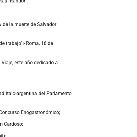
 Raúl Randon;
 de la muerte de Salvador
 de trabajo”;- Roma, 16 de
 Viaje, este año dedicado a
ad italo-argentina del Parlamento
er Concurso Enogastronómico;
an Cardoso;
l);