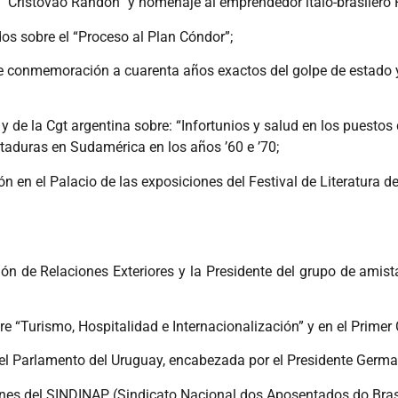
s “Cristovao Randon” y homenaje al emprendedor ítalo-brasilero
s sobre el “Proceso al Plan Cóndor”;
e conmemoración a cuarenta años exactos del golpe de estado y
 y de la Cgt argentina sobre: “Infortunios y salud en los puestos
taduras en Sudamérica en los años ’60 e ’70;
 en el Palacio de las exposiciones del Festival de Literatura de
ón de Relaciones Exteriores y la Presidente del grupo de amist
bre “Turismo, Hospitalidad e Internacionalización” y en el Prim
el Parlamento del Uruguay, encabezada por el Presidente Germ
ones del SINDINAP (Sindicato Nacional dos Aposentados do Brasi