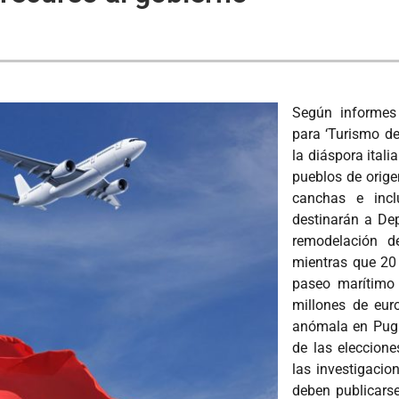
Según informes
para ‘Turismo de 
la diáspora itali
pueblos de orige
canchas e inc
destinarán a Dep
remodelación de
mientras que 20 
paseo marítimo
millones de eur
anómala en Pugl
de las eleccion
las investigacio
deben publicars