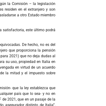
gún la Comisión – la legislación
es residen en el extranjero y son
trasladarse a otro Estado miembro
 satisfactoria, este último podrá
.
 equivocadas. De hecho, no es del
anjero que proporciona la pensión
to para 2021) que no deja dudas al
ara su uso, propiedad en Italia en
devengada en virtud de un acuerdo
a de la mitad y el impuesto sobre
misión- que la ley establezca que
ualquier país que lo sea- y no en
F de 2021, que en un pasaje de la
 asegurador distinto de Italia”,