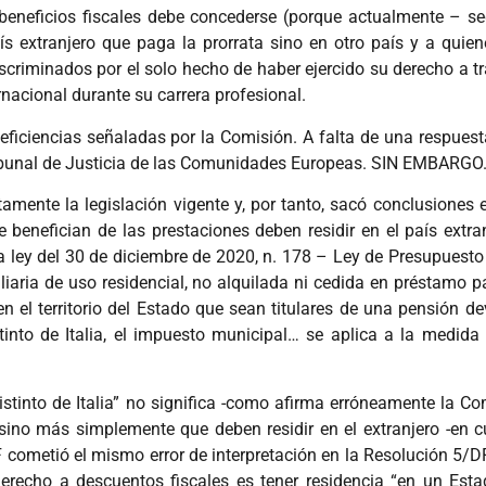
beneficios fiscales debe concederse (porque actualmente – se
ís extranjero que paga la prorrata sino en otro país y a quien
scriminados por el solo hecho de haber ejercido su derecho a 
nacional durante su carrera profesional.
ficiencias señaladas por la Comisión. A falta de una respuesta
 Tribunal de Justicia de las Comunidades Europeas. SIN EMBARGO
tamente la legislación vigente y, por tanto, sacó conclusiones
 benefician de las prestaciones deben residir en el país extr
e la ley del 30 de diciembre de 2020, n. 178 – Ley de Presupues
liaria de uso residencial, no alquilada ni cedida en préstamo p
n el territorio del Estado que sean titulares de una pensión 
stinto de Italia, el impuesto municipal… se aplica a la medid
istinto de Italia” no significa -como afirma erróneamente la Co
, sino más simplemente que deben residir en el extranjero -en c
 cometió el mismo error de interpretación en la Resolución 5/D
erecho a descuentos fiscales es tener residencia “en un Estado