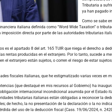
Tributaria a sufr
ya han pagado im
Como se sabe en 
 financiera italiana definida como “Word Wide Taxation” o tributa
a imposición directa por parte de las autoridades tributarias ita
años es el apartado 8 del art. 165 TUIR que niega el derecho a de
 las rentas producidas en el extranjero. Por lo tanto, sucede a 
 el extranjero están sujetos, o corren el riesgo de estar sujetos,
idades fiscales italianas, que he estigmatizado varias veces en m
entencias (que destaqué en mis recursos al Gobierno) ha inaugu
 obligación internacional incondicional asumida por el Estado it
ridades tributarias italianas están obligadas a reconocer la ded
es; de hecho, la no presentación de la declaración o la no indica
érdida del uso de la deducción fiscal (Cass. 19/06/2024, n. 242