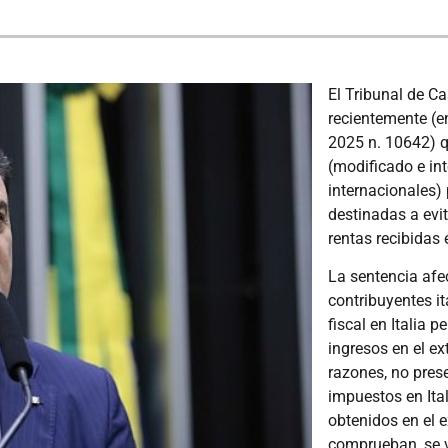
El Tribunal de C
recientemente (en
2025 n. 10642) q
(modificado e in
internacionales)
destinadas a evit
rentas recibidas 
La sentencia afe
contribuyentes it
fiscal en Italia 
ingresos en el ex
razones, no pres
impuestos en Ital
obtenidos en el e
comprueban, se v