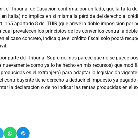
, el Tribunal de Casación confirma, por un lado, que la falta d
cal en Italia) no implica en sí misma la pérdida del derecho al cr
rt. 165 apartado 8 del TUIR (que prevé la doble imposición por 
la cual prevalecen los principios de los convenios contra la dob
 en el caso concreto, indica que el crédito fiscal sólo podrá recup
vil.
n por parte del Tribunal Supremo, nos parece que no se puede po
rla nuevamente como ya lo he hecho en mis recursos) que modifiq
producidas en el extranjero) para adaptar la legislación vigente
l contribuyente tiene derecho a deducir el impuesto ya pagado e
tar la declaración o de no indicar las rentas producidas en el e