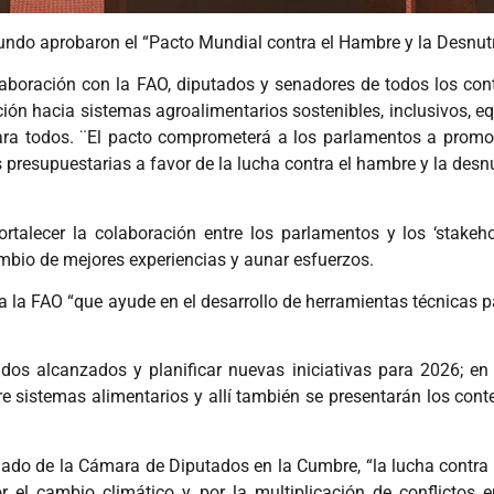
undo aprobaron el “Pacto Mundial contra el Hambre y la Desnutr
boración con la FAO, diputados y senadores de todos los con
ón hacia sistemas agroalimentarios sostenibles, inclusivos, equ
ara todos. ¨El pacto comprometerá a los parlamentos a promov
resupuestarias a favor de la lucha contra el hambre y la desnut
talecer la colaboración entre los parlamentos y los ‘stakehol
ambio de mejores experiencias y aunar esfuerzos.
 a la FAO “que ayude en el desarrollo de herramientas técnicas 
os alcanzados y planificar nuevas iniciativas para 2026; en 
e sistemas alimentarios y allí también se presentarán los con
gado de la Cámara de Diputados en la Cumbre, “la lucha contra 
 el cambio climático y por la multiplicación de conflictos 