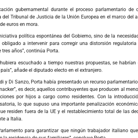
cación gubernamental durante el proceso parlamentario de c
a del Tribunal de Justicia de la Unión Europea en el marco del
 de euros en mora.
niciativa política espontánea del Gobierno, sino de la necesid
obligado a intervenir para corregir una distorsión regulatoria
 tres años”, continúa Porta.
 hubiera escuchado a tiempo nuestras propuestas, se habrían
aís”, añade el diputado electo en el extranjero.
rdi y Di Sanzo, Porta había presentado un recurso parlamentario
cker”, es decir, aquellos contribuyentes que producen al menos
ciones por hijos a cargo como residentes. Con la introducció
toria, lo que supuso una importante penalización económica
que residen fuera de la UE y el restablecimiento total de las d
e a Italia.
rlamento para garantizar que ningún trabajador italiano que 
 la residencia de sus familiares”, concluye Porta.