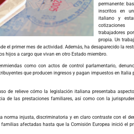
permanente: bas
inscritos en u
italiano y es
cotizaciones
trabajadores po
propia. Un traba
sde el primer mes de actividad. Además, ha desaparecido la restri
 los hijos a cargo que vivan en otro Estado miembro.
 enmiendas como con actos de control parlamentario, denunc
tribuyentes que producen ingresos y pagan impuestos en Italia p
so de relieve cómo la legislación italiana presentaba aspect
ncia de las prestaciones familiares, así como con la jurisprud
norma injusta, discriminatoria y en claro contraste con el der
 familias afectadas hasta que la Comisión Europea inició el p