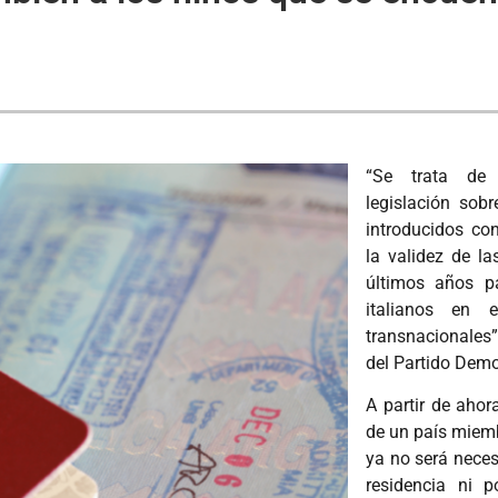
“Se trata de
legislación sob
introducidos co
la validez de l
últimos años pa
italianos en 
transnacionales”
del Partido Demo
A partir de ahor
de un país miemb
ya no será nece
residencia ni p