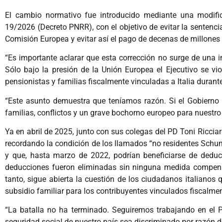
El cambio normativo fue introducido mediante una modifi
19/2026 (Decreto PNRR), con el objetivo de evitar la sentenci
Comisión Europea y evitar así el pago de decenas de millones
“Es importante aclarar que esta corrección no surge de una i
Sólo bajo la presión de la Unión Europea el Ejecutivo se vio 
pensionistas y familias fiscalmente vinculadas a Italia durante
“Este asunto demuestra que teníamos razón. Si el Gobierno
familias, conflictos y un grave bochorno europeo para nuestro p
Ya en abril de 2025, junto con sus colegas del PD Toni Riccia
recordando la condición de los llamados “no residentes Schuma
y que, hasta marzo de 2022, podrían beneficiarse de deduc
deducciones fueron eliminadas sin ninguna medida compensa
tanto, sigue abierta la cuestión de los ciudadanos italianos 
subsidio familiar para los contribuyentes vinculados fiscalment
“La batalla no ha terminado. Seguiremos trabajando en el Pa
seguridad social de nuestro país sea discriminado por razón de