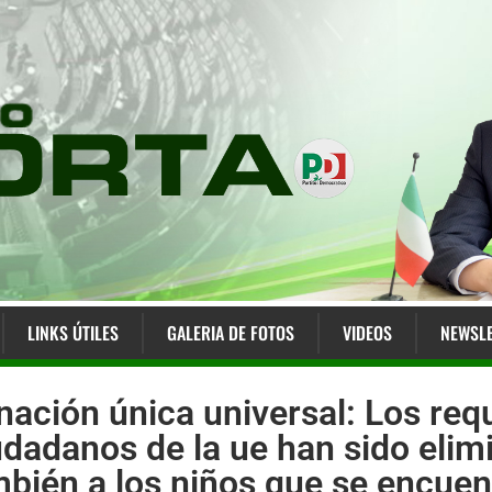
LINKS ÚTILES
GALERIA DE FOTOS
VIDEOS
NEWSLE
nación única universal: Los requ
iudadanos de la ue han sido elim
bién a los niños que se encuen