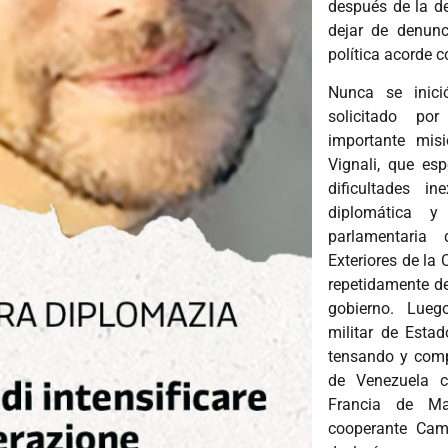
después de la d
dejar de denunc
política acorde c
Nunca se inici
solicitado po
importante mis
Vignali, que es
dificultades in
diplomática y
parlamentaria
Exteriores de l
repetidamente de
gobierno. Luego
militar de Esta
tensando y comp
de Venezuela c
Francia de Ma
cooperante Cami