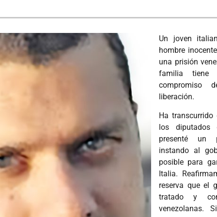
Un joven italia
hombre inocente
una prisión vene
familia tien
compromiso d
liberación.
Ha transcurrido
los diputados 
presenté un p
instando al gob
posible para ga
Italia. Reafirm
reserva que el g
tratado y co
venezolanas. 