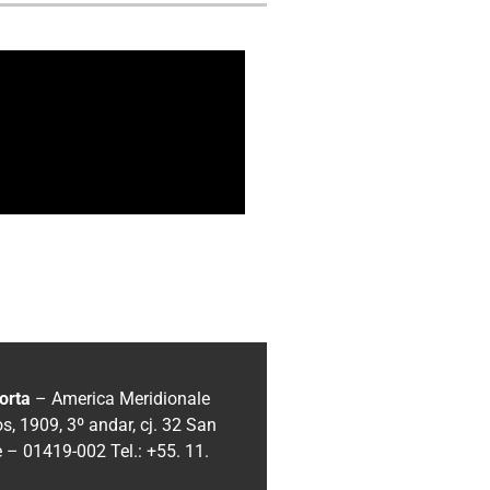
orta
– America Meridionale
, 1909, 3º andar, cj. 32
San
e – 01419-002
Tel.: +55. 11.