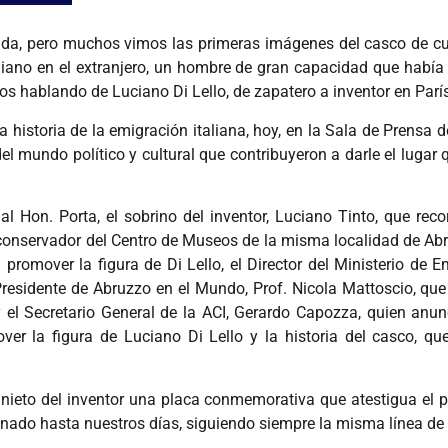
cida, pero muchos vimos las primeras imágenes del casco de cue
taliano en el extranjero, un hombre de gran capacidad que habí
hablando de Luciano Di Lello, de zapatero a inventor en París a
 historia de la emigración italiana, hoy, en la Sala de Prensa d
del mundo político y cultural que contribuyeron a darle el lugar 
l Hon. Porta, el sobrino del inventor, Luciano Tinto, que recor
 conservador del Centro de Museos de la misma localidad de Abru
promover la figura de Di Lello, el Director del Ministerio de 
l Presidente de Abruzzo en el Mundo, Prof. Nicola Mattoscio, que
 el Secretario General de la ACI, Gerardo Capozza, quien anunc
ver la figura de Luciano Di Lello y la historia del casco, q
 nieto del inventor una placa conmemorativa que atestigua el p
nado hasta nuestros días, siguiendo siempre la misma línea de 