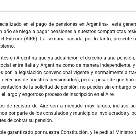
pecializado en el pago de pensiones en Argentina- está gener
 un año se niega a pagar pensiones a nuestros compatriotas res
el Exterior (AIRE). La semana pasada, por lo tanto, presenté u
bierno.
tes en Argentina que ya adquirieron el derecho a una pensión,
ocial entre Italia y Argentina como de manera independiente, y
s por la legislación convencional vigente y normalmente a tra
os derechos de nuestros pensionados); pero a pesar de que han 
ntación de la solicitud de pensión, no pueden sin embargo cobr
el largo y engorroso proceso de inscripción en el Aire.
s de registro de Aire son a menudo muy largos, incluso sup
s por parte de los consulados y municipios involucrados y, po
es de cobrar su pensión.
le garantizado por nuestra Constitución, y le pedí al Ministro 