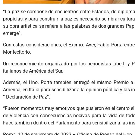
“La paz se compone de encuentros entre Estados, de diplomac
propicias, y para construir la paz es necesario sembrar cultur
su obra artística se refiera a las palabras de dos grandes Pa
emerge”.
Con estas consideraciones, el Excmo. Ayer, Fabio Porta entr
Montecitorio.
Un reconocimiento organizado por los periodistas Liberti y Pi
italianos de América del Sur.
Además, el Hno. Porta también entregó el mismo Premio a T
América, en Italia para sensibilizar a la opinión pública y la
” Declaración de Paz”.
“Fueron momentos muy emotivos que pusieron en el centro e
de violencia con consecuencias nocivas para la vida de tod
Face también dentro del Parlamento para sensibilizar a las i
Roma, 12 de noviembre de 2022 – Oficina de Prensa del Hon. 