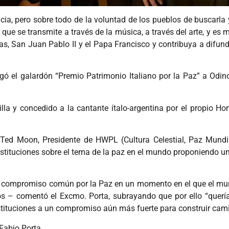
ia, pero sobre todo de la voluntad de los pueblos de buscarla 
a que se transmite a través de la música, a través del arte, y 
pas, San Juan Pablo II y el Papa Francisco y contribuya a difun
egó el galardón “Premio Patrimonio Italiano por la Paz” a Odin
lla y concedido a la cantante ítalo-argentina por el propio Hon
ed Moon, Presidente de HWPL (Cultura Celestial, Paz Mundia
s instituciones sobre el tema de la paz en el mundo proponiendo 
l compromiso común por la Paz en un momento en el que el mun
os – comentó el Excmo. Porta, subrayando que por ello “quer
nstituciones a un compromiso aún más fuerte para construir cam
Fabio Porta