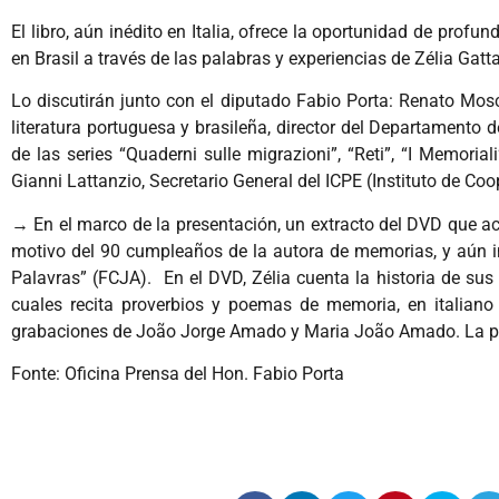
El libro, aún inédito en Italia, ofrece la oportunidad de profun
en Brasil a través de las palabras y experiencias de Zélia Gatta
Lo discutirán junto con el diputado Fabio Porta: Renato Mosc
literatura portuguesa y brasileña, director del Departamento 
de las series “Quaderni sulle migrazioni”, “Reti”, “I Memoria
Gianni Lattanzio, Secretario General del ICPE (Instituto de Coo
→ En el marco de la presentación, un extracto del DVD que aco
motivo del 90 cumpleaños de la autora de memorias, y aún inéd
Palavras” (FCJA). En el DVD, Zélia cuenta la historia de sus 
cuales recita proverbios y poemas de memoria, en italiano
grabaciones de João Jorge Amado y Maria João Amado. La portad
Fonte: Oficina Prensa del Hon. Fabio Porta