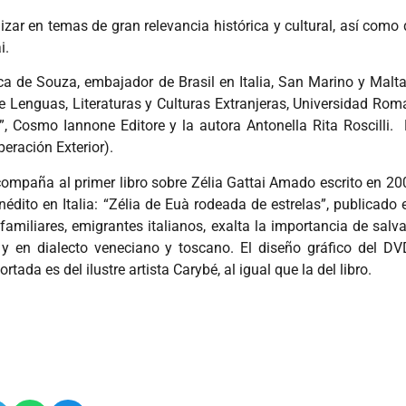
dizar en temas de gran relevancia histórica y cultural, así como 
i.
a de Souza, embajador de Brasil en Italia, San Marino y Malta
de Lenguas, Literaturas y Culturas Extranjeras, Universidad Rom
li”, Cosmo Iannone Editore y la autora Antonella Rita Roscilli
peración Exterior).
mpaña al primer libro sobre Zélia Gattai Amado escrito en 2005
ito en Italia: “Zélia de Euà rodeada de estrelas”, publicado en
familiares, emigrantes italianos, exalta la importancia de salv
 y en dialecto veneciano y toscano. El diseño gráfico del 
a es del ilustre artista Carybé, al igual que la del libro.