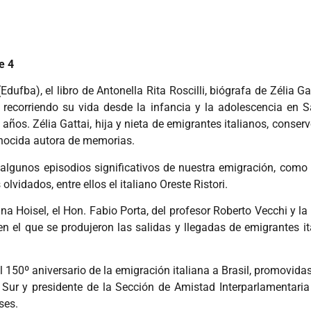
e 4
Edufba), el libro de Antonella Rita Roscilli, biógrafa de Zélia G
no, recorriendo su vida desde la infancia y la adolescencia en
ños. Zélia Gattai, hija y nieta de emigrantes italianos, conserv
conocida autora de memorias.
 a algunos episodios significativos de nuestra emigración, como
vidados, entre ellos el italiano Oreste Ristori.
lina Hoisel, el Hon. Fabio Porta, del profesor Roberto Vecchi y l
 en el que se produjeron las salidas y llegadas de emigrantes it
l 150º aniversario de la emigración italiana a Brasil, promovidas
ur y presidente de la Sección de Amistad Interparlamentaria It
ses.